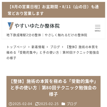
メ
【8月の営業日程】お盆期間・8/11（山の日）も通
イ
常どおり営業します
ン
コ
ン
MENU
地下鉄成増駅2分の整体｜やさしく触れるだけの整体院
テ
ン
トップページ
新着情報
ブログ
【整体】施術の本質を
ツ
極める「受動的集中」と手の使い方｜第80回テクニック勉強会
の様子
へ
移
動
【整体】施術の本質を極める「受動的集中」
と手の使い方｜第80回テクニック勉強会の
様子
カテゴリー
2025-02-04
2025-02-25
ブログ
投稿日
更新日