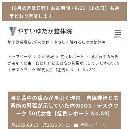
メ
【8月の営業日程】お盆期間・8/11（山の日）も通
イ
常どおり営業します
ン
コ
ン
MENU
地下鉄成増駅2分の整体｜やさしく触れるだけの整体院
テ
ン
トップページ
新着情報
症例レポート
腰と背中の痛み
ツ
が長引く理由 自律神経と広背筋の緊張が示していた体のSOS
｜デスクワーク 50代女性【症例レポート No.89】
へ
移
動
腰と背中の痛みが長引く理由 自律神経と広
背筋の緊張が示していた体のSOS｜デスクワ
ーク 50代女性【症例レポート No.89】
カテゴリー
2025-09-17
2026-03-16
症例レポート
投稿日
更新日