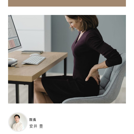
院長
安井 豊