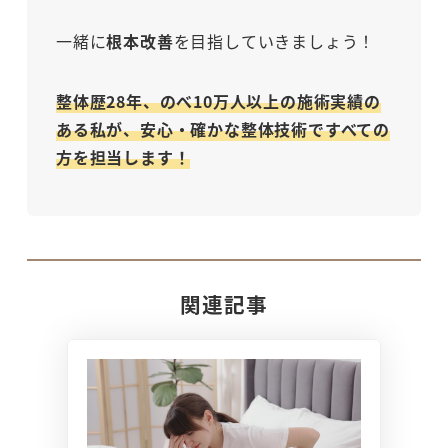
一緒に
根本改善
を目指していきましょう！
整体歴28年、のべ10万人以上の施術実績の
ある私が、安心・確かな整体技術ですべての
方を担当します！
関連記事