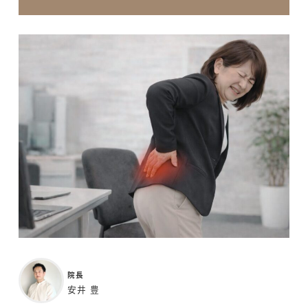
院長
安井 豊