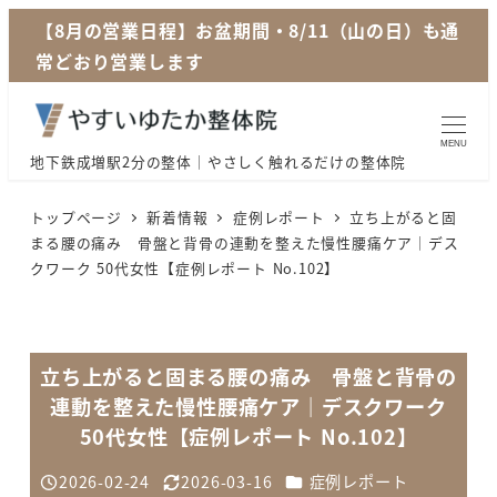
メ
【8月の営業日程】お盆期間・8/11（山の日）も通
イ
常どおり営業します
ン
コ
ン
MENU
地下鉄成増駅2分の整体｜やさしく触れるだけの整体院
テ
ン
トップページ
新着情報
症例レポート
立ち上がると固
ツ
まる腰の痛み 骨盤と背骨の連動を整えた慢性腰痛ケア｜デス
クワーク 50代女性【症例レポート No.102】
へ
移
動
立ち上がると固まる腰の痛み 骨盤と背骨の
連動を整えた慢性腰痛ケア｜デスクワーク
50代女性【症例レポート No.102】
カテゴリー
2026-02-24
2026-03-16
症例レポート
投稿日
更新日