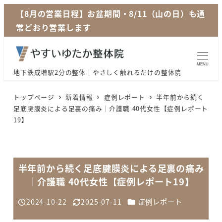
メ
【8月の営業日程】お盆期間・8/11（山の日）も通
イ
常どおり営業します
ン
コ
ン
MENU
地下鉄成増駅2分の整体｜やさしく触れるだけの整体院
テ
ン
トップページ
新着情報
症例レポート
半年前から続く
ツ
足底腱膜炎による足裏の痛み｜介護職 40代女性【症例レポート
19】
へ
移
動
半年前から続く足底腱膜炎による足裏の痛み
｜介護職 40代女性【症例レポート19】
カテゴリー
2024-10-22
2025-07-11
症例レポート
投稿日
更新日