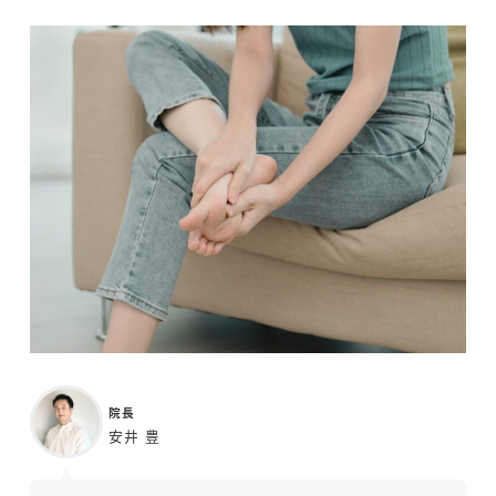
院長
安井 豊