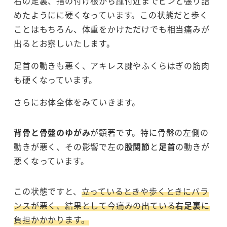
右の足裏、指の付け根から踵付近までピンと張り詰
めたようにに硬くなっています。この状態だと歩く
ことはもちろん、体重をかけただけでも相当痛みが
出るとお察しいたします。
足首の動きも悪く、アキレス腱やふくらはぎの筋肉
も硬くなっています。
さらにお体全体をみていきます。
背骨と骨盤のゆがみ
が顕著です。特に骨盤の左側の
動きが悪く、その影響で左の
股関節
と
足首
の動きが
悪くなっています。
この状態ですと、
立っているときや歩くときにバラ
ンスが悪く、結果として今痛みの出ている
右足裏
に
負担かかかります。