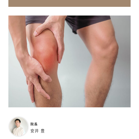
院長
安井 豊