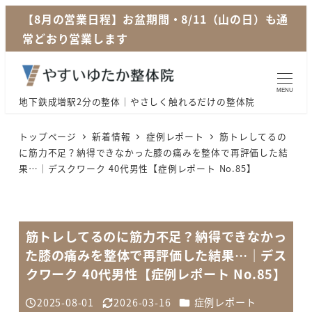
メ
【8月の営業日程】お盆期間・8/11（山の日）も通
イ
常どおり営業します
ン
コ
ン
MENU
地下鉄成増駅2分の整体｜やさしく触れるだけの整体院
テ
ン
トップページ
新着情報
症例レポート
筋トレしてるの
ツ
に筋力不足？納得できなかった膝の痛みを整体で再評価した結
果…｜デスクワーク 40代男性【症例レポート No.85】
へ
移
動
筋トレしてるのに筋力不足？納得できなかっ
た膝の痛みを整体で再評価した結果…｜デス
クワーク 40代男性【症例レポート No.85】
カテゴリー
2025-08-01
2026-03-16
症例レポート
投稿日
更新日