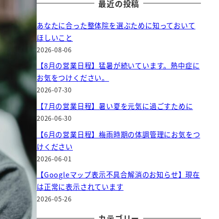
最近の投稿
あなたに合った整体院を選ぶために知っておいて
ほしいこと
2026-08-06
【8月の営業日程】猛暑が続いています。熱中症に
お気をつけください。
2026-07-30
【7月の営業日程】暑い夏を元気に過ごすために
2026-06-30
【6月の営業日程】梅雨時期の体調管理にお気をつ
けください
2026-06-01
【Googleマップ表示不具合解消のお知らせ】現在
は正常に表示されています
2026-05-26
カテゴリー