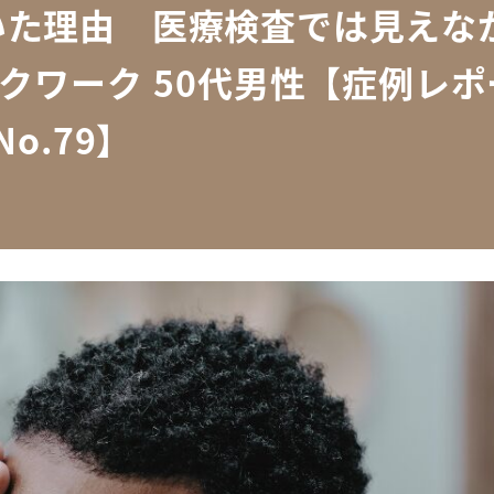
いた理由 医療検査では見えな
クワーク 50代男性【症例レポ
No.79】