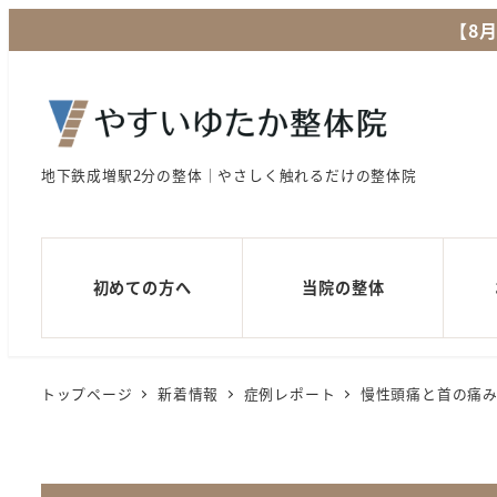
メ
【8
イ
ン
コ
ン
地下鉄成増駅2分の整体｜やさしく触れるだけの整体院
テ
ン
ツ
へ
初めての方へ
当院の整体
移
動
トップページ
新着情報
症例レポート
慢性頭痛と首の痛み