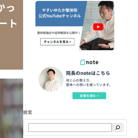
かっ
ート
検索