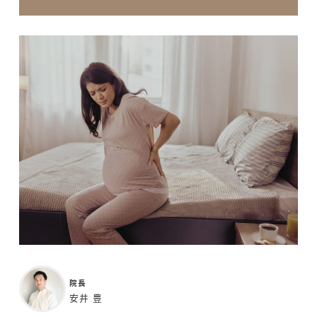
院長
安井 豊