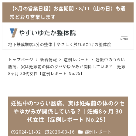
メ
【8月の営業日程】お盆期間・8/11（山の日）も通
イ
常どおり営業します
ン
コ
ン
MENU
地下鉄成増駅2分の整体｜やさしく触れるだけの整体院
テ
ン
トップページ
新着情報
症例レポート
妊娠中のつらい
ツ
腰痛、実は妊娠前の体のクセやゆがみが関係している？｜妊娠
8ヶ月 30代女性【症例レポート No.25】
へ
移
動
妊娠中のつらい腰痛、実は妊娠前の体のクセ
やゆがみが関係している？｜妊娠8ヶ月 30
代女性【症例レポート No.25】
カテゴリー
2024-11-02
2026-03-16
症例レポート
投稿日
更新日